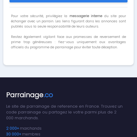
Pour votre sécurité, privilégiez la
messagerie interne
du site pour
échanger avec un parrain. Les liens figurant dans les annonces sont
publiés sous la seule responsabilité de leurs auteurs.
Restez également vigilant face aux promesses de reversement de
prime trop généreuses : fiez-vous uniquement aux avantages
officiels du programme de parrainage pour éviter toute déception.
Parrainage
.co
Le site de parrainage de reference en France. Trouvez un
code parrainage ou partagez le votre parmi plus de 2
000 marchands.
2 000+
marchands
30 000+
membres