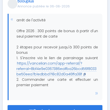
50ouplus
Annonce publiée le 06-08-2026
arrêt de l'activité
Offre 2026 : 300 points de bonus à partir d'un
seul paiement de carte
2 étapes pour recevoir jusqu'à 300 points de
bonus
1. S'inscrire via le lien de parrainage suivant
https://vancelian.com/app-referral/?
referral=8bf4e9e0367386ea1fba26bcd56f8033
be50eea7b1edbbd718c82d0a46ffa38f
2. Commander une carte et effectuer un
premier paiement