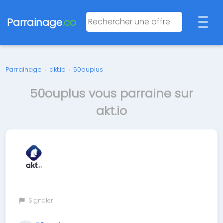
Parrainage
.co
Parrainage
›
akt.io
›
50ouplus
50ouplus vous parraine sur
akt.io
Signaler