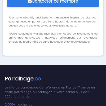
Contacter ce membre
Pour votre sécurité, privilégiez la
messagerie interne
du site pour
échanger avec un parrain. Les liens figurant dans les annonces sont
publiés sous la seule responsabilité de leurs auteurs.
Restez également vigilant face aux promesses de reversement de
prime trop généreuses : fiez-vous uniquement aux avantages
officiels du programme de parrainage pour éviter toute déception.
Parrainage
.co
Le site de parrainage de reference en France. Trouvez un
code parrainage ou partagez le votre parmi plus de 2
000 marchands.
2 000+
marchands