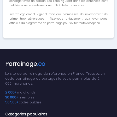
échanger avec un parrain. Les liens figurant dans les annonces sont
publiés sous la seule responsabilité de leurs auteurs.
Restez également vigilant face aux promesses de reversement de
prime trop généreuses : fiez-vous uniquement aux avantages
officiels du programme de parrainage pour éviter toute déception.
Parrainage
.co
Le site de parrainage de reference en France. Trouvez un
code parrainage ou partagez le votre parmi plus de 2
000 marchands.
2 000+
marchands
30 000+
membres
56 500+
codes publies
Categories populaires