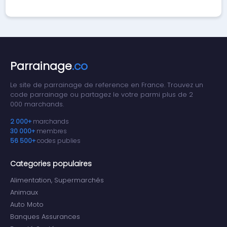
Parrainage
.co
Le site de parrainage de reference en France. Trouvez un
code parrainage ou partagez le votre parmi plus de 2
000 marchands.
2 000+
marchands
30 000+
membres
56 500+
codes publies
Categories populaires
Alimentation, Supermarchés
Animaux
Auto Moto
Banques Assurances