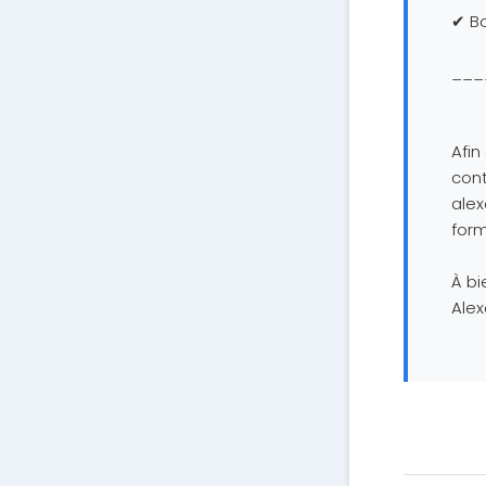
✔ Bo
___
Afin
cont
ale
form
À bie
Alex