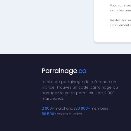
Pour votre séc
dans les ann
Restez égale
uniquement a
Parrainage
.co
Le site de parrainage de reference en
France. Trouvez un code parrainage ou
partagez le votre parmi plus de 2 000
marchands.
2 000+
marchands
30 000+
membres
56 500+
codes publies