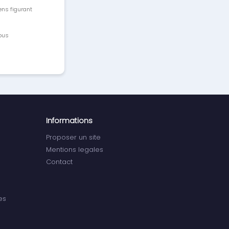
ens figurant
vous
Informations
Proposer un site
Mentions legales
Contact
es