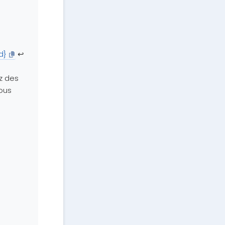
d}
↩️
z des
ous