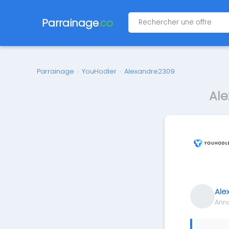
Parrainage
.co
Parrainage
›
YouHodler
›
Alexandre2309
Ale
Ale
Ann