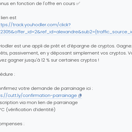
nus en fonction de l'offre en cours ✅
lien est
ttps://track.youhodler.com/click?
=2305&offer_id=2&ref_id=alexandre&sub2={traffic_source_i
odler est une appli de prêt et d’épargne de cryptos. Gagne
rêts, passivement, en y déposant simplement vos cryptos. V
ez gagner jusqu'à 12 % sur certaines cryptos !
édure :
onfirmez votre demande de parrainage ici :
s://cutt.ly/confirmation-parrainage
nscription via mon lien de parrainage
YC (vérification d’identité)
ompenses :