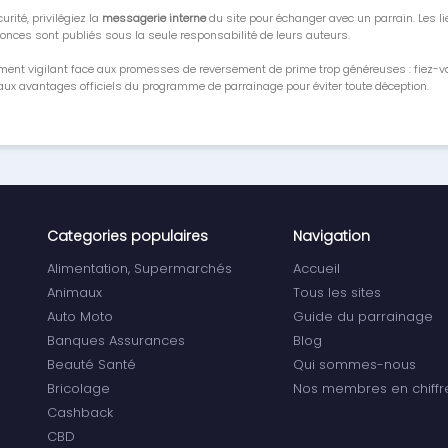
urité, privilégiez la
messagerie interne
du site pour échanger avec un parrain. Les li
onces sont publiés sous la seule responsabilité de leurs auteurs.
ment vigilant face aux promesses de reversement de prime trop généreuses : fiez-
ux avantages officiels du programme de parrainage pour éviter toute déception.
Categories populaires
Navigation
Alimentation, Supermarchés
Accueil
Animaux
Tous les sites
Auto Moto
Guide du parrainage
Banques Assurances
Blog
Beauté Santé
Qui sommes-nous
Bricolage
Nos membres en chiffr
Cashback
CBD