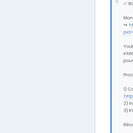
✅ Bo
Mon 
↪️
h
pid
YouH
inté
pouv
Proc
1) C
http
2) I
3) K
Réc