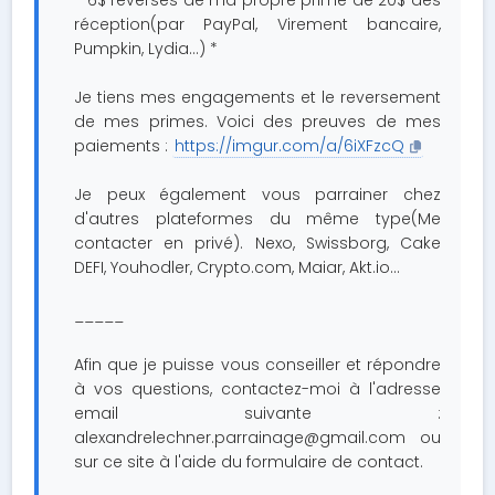
* 6$ reversés de ma propre prime de 20$ dès
réception(par PayPal, Virement bancaire,
Pumpkin, Lydia...) *
Je tiens mes engagements et le reversement
de mes primes. Voici des preuves de mes
paiements :
https://imgur.com/a/6iXFzcQ
Je peux également vous parrainer chez
d'autres plateformes du même type(Me
contacter en privé). Nexo, Swissborg, Cake
DEFI, Youhodler, Crypto.com, Maiar, Akt.io...
_____
Afin que je puisse vous conseiller et répondre
à vos questions, contactez-moi à l'adresse
email suivante :
alexandrelechner.parrainage@gmail.com
ou
sur ce site à l'aide du formulaire de contact.