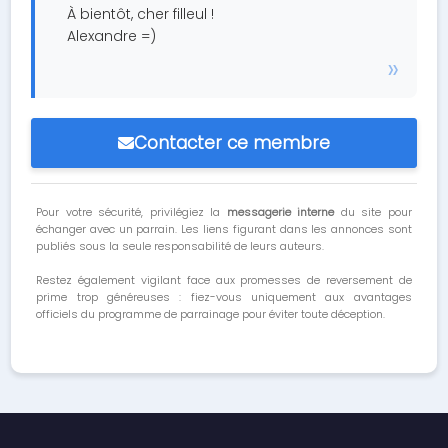
À bientôt, cher filleul !
Alexandre =)
Contacter ce membre
Pour votre sécurité, privilégiez la
messagerie interne
du site pour
échanger avec un parrain. Les liens figurant dans les annonces sont
publiés sous la seule responsabilité de leurs auteurs.
Restez également vigilant face aux promesses de reversement de
prime trop généreuses : fiez-vous uniquement aux avantages
officiels du programme de parrainage pour éviter toute déception.