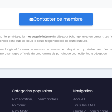
Contacter ce membre
urité, privilégiez la
messagerie interne
du site pour échanger avec un parrain. Les li
onces sont publiés sous la seule responsabilité de leurs auteurs.
ment vigilant face aux promesses de reversement de prime trop généreuses : fiez-
ux avantages officiels du programme de parrainage pour éviter toute déception.
Categories populaires
Navigation
Alimentation, Supermarchés
Accueil
Animaux
Tous les sites
Auto Moto
Guide du parrainage