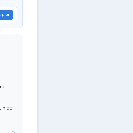
opier
me,
oin de