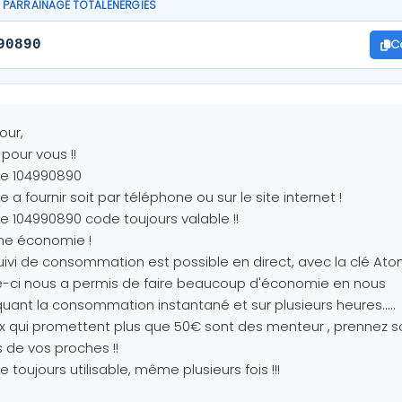
PARRAINAGE TOTALENERGIES
C
90890
our,
pour vous !!
e 104990890
 a fournir soit par téléphone ou sur le site internet !
 104990890 code toujours valable !!
ne économie !
uivi de consommation est possible en direct, avec la clé Ato
e-ci nous a permis de faire beaucoup d'économie en nous
quant la consommation instantané et sur plusieurs heures.....
 qui promettent plus que 50€ sont des menteur , prennez s
 de vos proches !!
 toujours utilisable, même plusieurs fois !!!