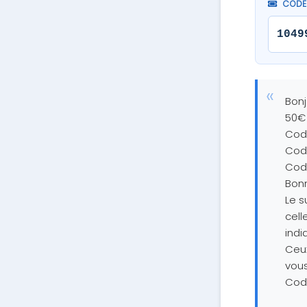
CODE 
1049
Bonj
50€ 
Cod
Code
Code
Bon
Le s
cell
indi
Ceux
vous
Code