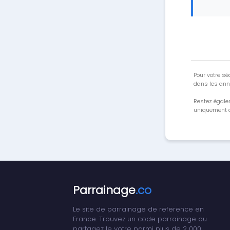
Pour votre séc
dans les ann
Restez égale
uniquement a
Parrainage
.co
Le site de parrainage de reference en
France. Trouvez un code parrainage ou
partagez le votre parmi plus de 2 000