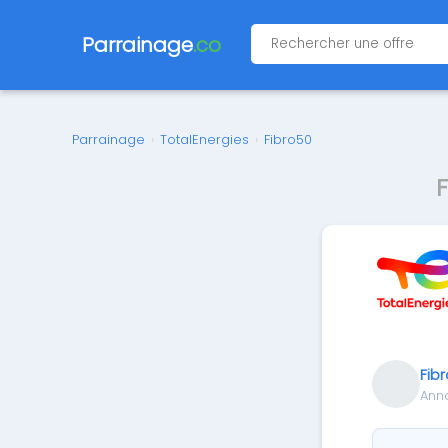
Parrainage
.co
Parrainage
›
TotalEnergies
›
Fibro50
Fib
Ann