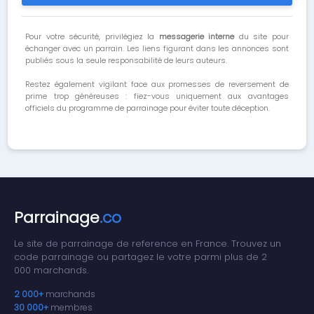
Pour votre sécurité, privilégiez la
messagerie interne
du site pour
échanger avec un parrain. Les liens figurant dans les annonces sont
publiés sous la seule responsabilité de leurs auteurs.
Restez également vigilant face aux promesses de reversement de
prime trop généreuses : fiez-vous uniquement aux avantages
officiels du programme de parrainage pour éviter toute déception.
Parrainage
.co
Le site de parrainage de reference en France. Trouvez un
code parrainage ou partagez le votre parmi plus de 2
000 marchands.
2 000+
marchands
30 000+
membres