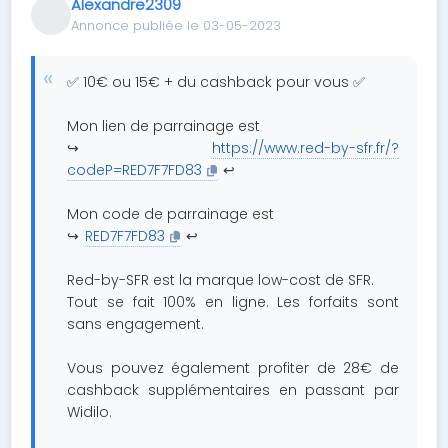
Alexandre2309
Annonce publiée le 03-05-2023
✅ 10€ ou 15€ + du cashback pour vous ✅
Mon lien de parrainage est
↪️
https://www.red-by-sfr.fr/?
codeP=RED7F7FD83
↩️
Mon code de parrainage est
↪️
RED7F7FD83
↩️
Red-by-SFR est la marque low-cost de SFR.
Tout se fait 100% en ligne. Les forfaits sont
sans engagement.
Vous pouvez également profiter de 28€ de
cashback supplémentaires en passant par
Widilo.