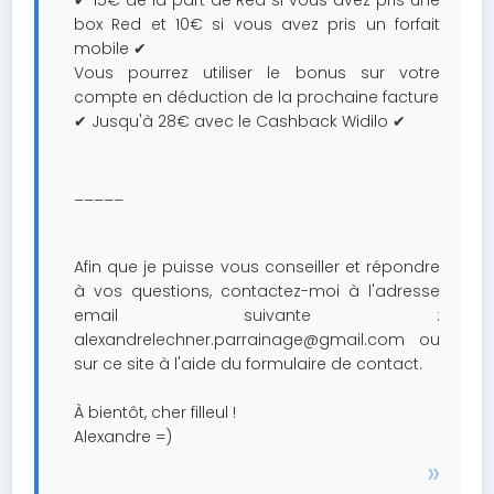
✔ 15€ de la part de Red si vous avez pris une
box Red et 10€ si vous avez pris un forfait
mobile ✔
Vous pourrez utiliser le bonus sur votre
compte en déduction de la prochaine facture
✔ Jusqu'à 28€ avec le Cashback Widilo ✔
_____
Afin que je puisse vous conseiller et répondre
à vos questions, contactez-moi à l'adresse
email suivante :
alexandrelechner.parrainage@gmail.com
ou
sur ce site à l'aide du formulaire de contact.
À bientôt, cher filleul !
Alexandre =)