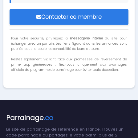
Contacter ce membre
Pour votre sécurité, privilégiez la
messagerie interne
du site pour
échanger avec un parrain. Les liens figurant dans les annonces sont
publiés sous la seule responsabilité de leurs auteurs.
Restez également vigilant face aux promesses de reversement de
prime trop généreuses : fiez-vous uniquement aux avantages
officiels du programme de parrainage pour éviter toute déception.
Parrainage
.co
Le site de parrainage de reference en France. Trouvez un
code parrainage ou partagez le votre parmi plus de 2