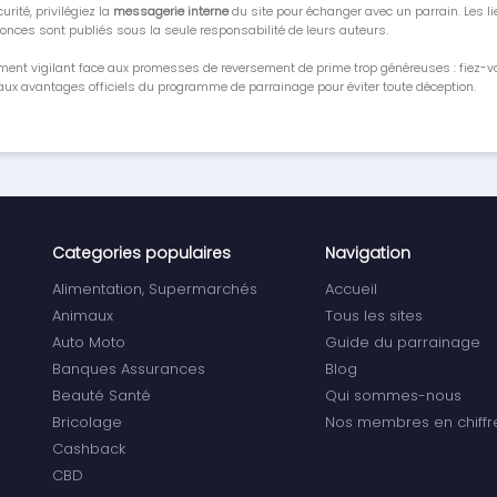
urité, privilégiez la
messagerie interne
du site pour échanger avec un parrain. Les li
onces sont publiés sous la seule responsabilité de leurs auteurs.
ment vigilant face aux promesses de reversement de prime trop généreuses : fiez-
ux avantages officiels du programme de parrainage pour éviter toute déception.
Categories populaires
Navigation
Alimentation, Supermarchés
Accueil
Animaux
Tous les sites
Auto Moto
Guide du parrainage
Banques Assurances
Blog
Beauté Santé
Qui sommes-nous
Bricolage
Nos membres en chiffr
Cashback
CBD