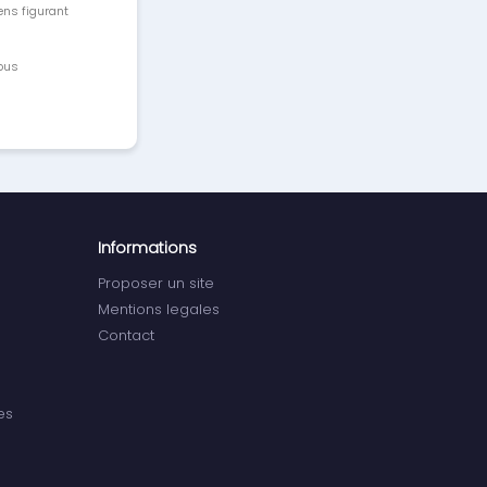
ens figurant
vous
Informations
Proposer un site
Mentions legales
Contact
es