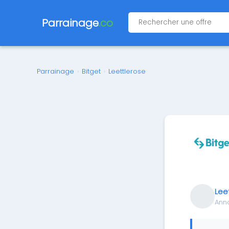
Parrainage
.co
Parrainage
›
Bitget
›
Leettlerose
Lee
Ann