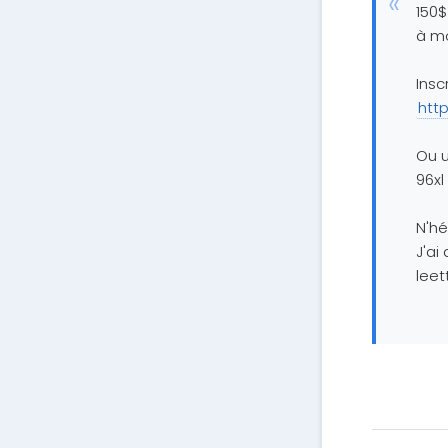
150$
à mo
Insc
htt
Ou u
96xl
N'hé
J'ai
lee