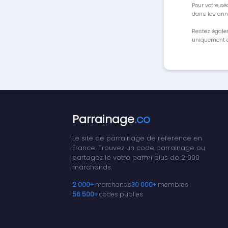
Pour votre séc
dans les ann
Restez égale
uniquement a
Parrainage
.co
Le site de parrainage de reference en
France. Trouvez un code parrainage ou
partagez le votre parmi plus de 2 000
marchands.
2 000+
marchands
30 000+
membres
56 500+
codes publies