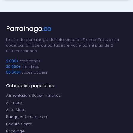
Parrainage
.co
Le site de parrainage de reference en France. Trouvez un
code parrainage ou partagez le votre parmi plus de 2
000 marchands.
2 000+
marchands
30 000+
membres
56 500+
codes publies
Categories populaires
Alimentation, Supermarchés
Animaux
Auto Moto
Banques Assurances
Beauté Santé
Bricolage