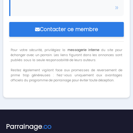
Contacter ce membre
Pour votre sécurité, privilégiez la
messagerie interne
du site pour
échanger avec un parrain. Les liens figurant dans les annonces sont
publiés sous la seule responsabilité de leurs auteurs.
Restez également vigilant face aux promesses de reversement de
prime trop généreuses : fiez-vous uniquement aux avantages
officiels du programme de parrainage pour éviter toute déception.
Parrainage
.co