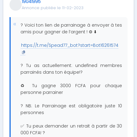
19041995
Annonce publiée le 11-02-2023
? Voici ton lien de parrainage à envoyer à tes
amis pour gagner de l’argent ! ⚙️ ⬇️
https://t.me/Spead77_bot?start=Bot16261574
? Tu as actuellement: undefined membres
parrainés dans ton équipe!?
♻️ Tu gagne 3000 FCFA pour chaque
personne parrainer
? NB: Le Parrainage est obligatoire juste 10
personnes
✅ Tu peux demander un retrait à partir de 30
000 FCFA! ?