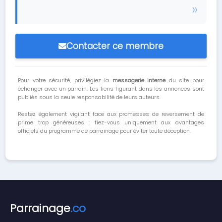
Contacter ce membre
Pour votre sécurité, privilégiez la
messagerie interne
du site pour
échanger avec un parrain. Les liens figurant dans les annonces sont
publiés sous la seule responsabilité de leurs auteurs.
Restez également vigilant face aux promesses de reversement de
prime trop généreuses : fiez-vous uniquement aux avantages
officiels du programme de parrainage pour éviter toute déception.
Parrainage
.co