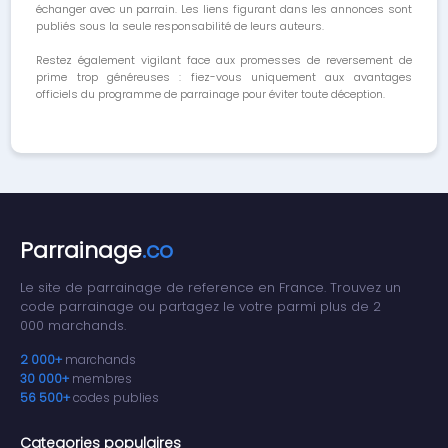
échanger avec un parrain. Les liens figurant dans les annonces sont
publiés sous la seule responsabilité de leurs auteurs.
Restez également vigilant face aux promesses de reversement de
prime trop généreuses : fiez-vous uniquement aux avantages
officiels du programme de parrainage pour éviter toute déception.
Parrainage
.co
Le site de parrainage de reference en France. Trouvez un
code parrainage ou partagez le votre parmi plus de 2
000 marchands.
2 000+
marchands
30 000+
membres
56 500+
codes publies
Categories populaires