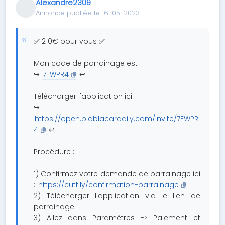
Alexandre2309
Annonce publiée le 16-05-2023
✅ 210€ pour vous ✅
Mon code de parrainage est
↪️
7FWPR4
↩️
Télécharger l'application ici
↪️
https://open.blablacardaily.com/invite/7FWPR
4
↩️
Procédure :
1) Confirmez votre demande de parrainage ici
:
https://cutt.ly/confirmation-parrainage
2) Télécharger l'application via le lien de
parrainage
3) Allez dans Paramètres -> Paiement et