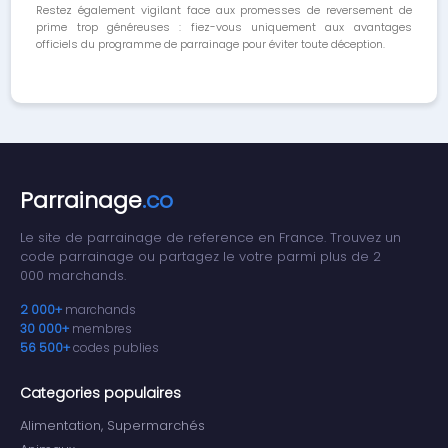
Restez également vigilant face aux promesses de reversement de
prime trop généreuses : fiez-vous uniquement aux avantages
officiels du programme de parrainage pour éviter toute déception.
Parrainage
.co
Le site de parrainage de reference en France. Trouvez un
code parrainage ou partagez le votre parmi plus de 2
000 marchands.
2 000+
marchands
30 000+
membres
56 500+
codes publies
Categories populaires
Alimentation, Supermarchés