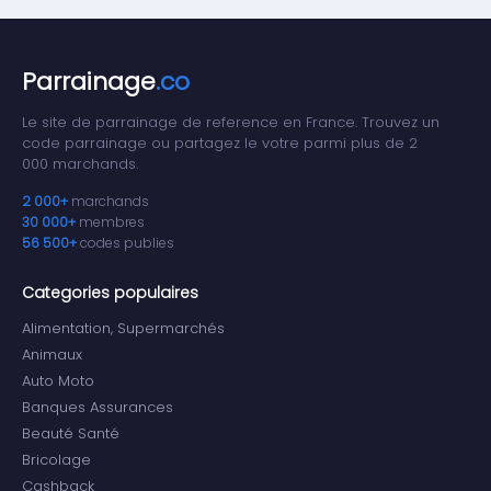
Parrainage
.co
Le site de parrainage de reference en France. Trouvez un
code parrainage ou partagez le votre parmi plus de 2
000 marchands.
2 000+
marchands
30 000+
membres
56 500+
codes publies
Categories populaires
Alimentation, Supermarchés
Animaux
Auto Moto
Banques Assurances
Beauté Santé
Bricolage
Cashback