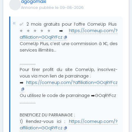
agogomaxi
Annonce publiée le 09-08-2026
✅ 2 mois gratuits pour l’offre ComeUp Plus
⭐⭐⭐⭐⭐ ➡️
https://comeup.com/?
affiliation=GOqRYFcz
ComeUp Plus, c’est une commission à 1€, des
services illimités…
………………
Pour tirer profit du site ComeUp, inscrivez-
vous via mon lien de parrainage :
➡️
https://comeup.com/?affiliation=GOqRYFcz
Ou utilisez le code de parrainage ➡️GOqRYFcz
…………......
BENEFICIEZ DU PARRAINAGE :
1) Rendez-vous ici :
https://comeup.com/?
affiliation=GOqRYFcz