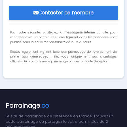
Contacter ce membre
Pour votre sécurité, privilégiez la
messagerie interne
du site pour
échanger avec un parrain. Les liens figurant dans les annonces sont
publiés sous la seule responsabilité de leurs auteurs.
Restez également vigilant face aux promesses de reversement de
prime trop généreuses : fiez-vous uniquement aux avantages
officiels du programme de parrainage pour éviter toute déception.
Parrainage
.co
Le site de parrainage de reference en France. Trouvez un
code parrainage ou partagez le votre parmi plus de 2
000 marchands.