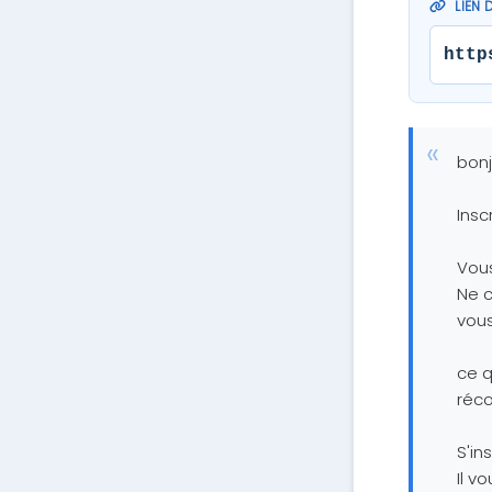
LIEN 
http
bonj
Insc
Vou
Ne c
vous
ce 
réc
S'in
Il v