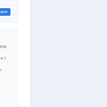
opier
 50€
re ?
s.