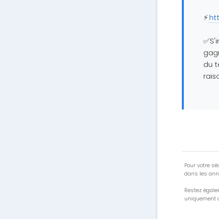
⚡
ht
✅S'i
gagn
du t
rais
Pour votre séc
dans les ann
Restez égale
uniquement a