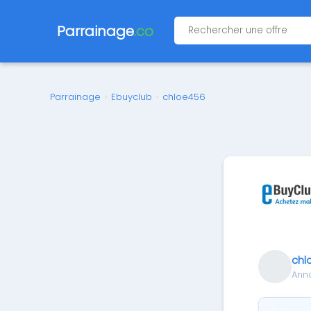
Parrainage
.co
Parrainage
›
Ebuyclub
›
chloe456
chl
Ann