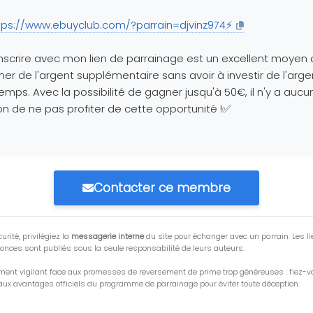
tps://www.ebuyclub.com/?parrain=djvinz974⚡
nscrire avec mon lien de parrainage est un excellent moyen
er de l'argent supplémentaire sans avoir à investir de l'arge
emps. Avec la possibilité de gagner jusqu'à 50€, il n'y a aucu
on de ne pas profiter de cette opportunité !✅
Contacter ce membre
urité, privilégiez la
messagerie interne
du site pour échanger avec un parrain. Les li
onces sont publiés sous la seule responsabilité de leurs auteurs.
ment vigilant face aux promesses de reversement de prime trop généreuses : fiez-
ux avantages officiels du programme de parrainage pour éviter toute déception.