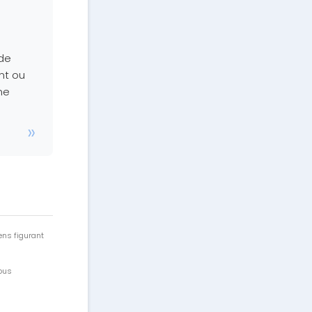
 de
nt ou
ne
ens figurant
vous