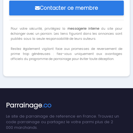
Contacter ce membre
Pour votre sécurité, privilégiez la
messagerie interne
du site pour
échanger avec un parrain. Les liens figurant dans les annonces sont
publiés sous la seule responsabilité de leurs auteurs.
Restez également vigilant face aux promesses de reversement de
prime trop généreuses : fiez-vous uniquement aux avantages
officiels du programme de parrainage pour éviter toute déception.
Parrainage
.co
Le site de parrainage de reference en France. Trouvez un
code parrainage ou partagez le votre parmi plus de 2
000 marchands.