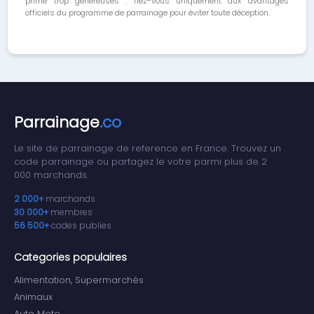
prime trop généreuses : fiez-vous uniquement aux avantages
officiels du programme de parrainage pour éviter toute déception.
Parrainage
.co
Le site de parrainage de reference en France. Trouvez un
code parrainage ou partagez le votre parmi plus de 2
000 marchands.
2 000+
marchands
30 000+
membres
56 500+
codes publies
Categories populaires
Alimentation, Supermarchés
Animaux
Auto Moto