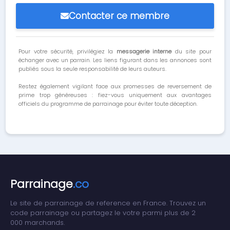
Contacter ce membre
Pour votre sécurité, privilégiez la
messagerie interne
du site pour
échanger avec un parrain. Les liens figurant dans les annonces sont
publiés sous la seule responsabilité de leurs auteurs.
Restez également vigilant face aux promesses de reversement de
prime trop généreuses : fiez-vous uniquement aux avantages
officiels du programme de parrainage pour éviter toute déception.
Parrainage
.co
Le site de parrainage de reference en France. Trouvez un
code parrainage ou partagez le votre parmi plus de 2
000 marchands.