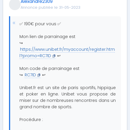
Alexandre2309
Annonce publiée le 31-05-2023
✅ 190€ pour vous ✅
Mon lien de parrainage est
↪️
https://www.unibet.fr/myaccount/register.htm
l?promo=RC7ID
↩️
Mon code de parrainage est
↪️
RC7ID
↩️
Unibet.fr est un site de paris sportifs, hippique
et poker en ligne. Unibet vous propose de
miser sur de nombreuses rencontres dans un
grand nombre de sports.
Procédure :