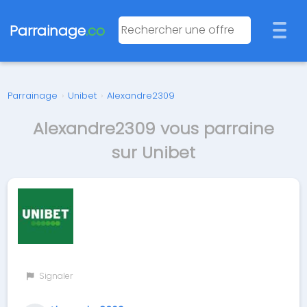
Parrainage
.co
Parrainage
›
Unibet
›
Alexandre2309
Alexandre2309 vous parraine
sur Unibet
Signaler