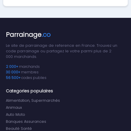
Parrainage
.co
Le site de parrainage de reference en France. Trouvez un
code parrainage ou partagez le votre parmi plus de 2
000 marchands.
2 000+
marchands
30 000+
membres
56 500+
codes publies
Categories populaires
Alimentation, Supermarchés
Animaux
Auto Moto
Banques Assurances
Beauté Santé