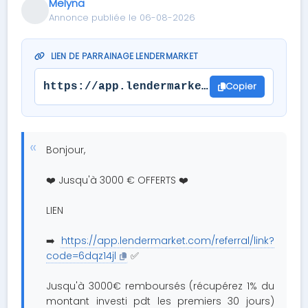
Melyna
Annonce publiée le 06-08-2026
LIEN DE PARRAINAGE LENDERMARKET
Copier
https://app.lendermarket.com/referral/
Bonjour,
❤️ Jusqu'à 3000 € OFFERTS ❤️
LIEN
➡️
https://app.lendermarket.com/referral/link?
code=6dqz14jl
✅
Jusqu'à 3000€ remboursés (récupérez 1% du
montant investi pdt les premiers 30 jours)