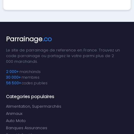
Parrainage
.co
Le site de parrainage de reference en France. Trouvez un
code parrainage ou partagez le votre parmi plus de 2
000 marchands.
2 000+
marchands
30 000+
membres
56 500+
codes publies
Categories populaires
Alimentation, Supermarchés
Animaux
Auto Moto
Banques Assurances