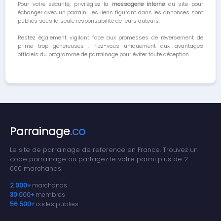
Pour votre sécurité, privilégiez la
messagerie interne
du site pour
échanger avec un parrain. Les liens figurant dans les annonces sont
publiés sous la seule responsabilité de leurs auteurs.
Restez également vigilant face aux promesses de reversement de
prime trop généreuses : fiez-vous uniquement aux avantages
officiels du programme de parrainage pour éviter toute déception.
Parrainage
.co
Le site de parrainage de reference en France. Trouvez un
code parrainage ou partagez le votre parmi plus de 2
000 marchands.
2 000+
marchands
30 000+
membres
56 500+
codes publies