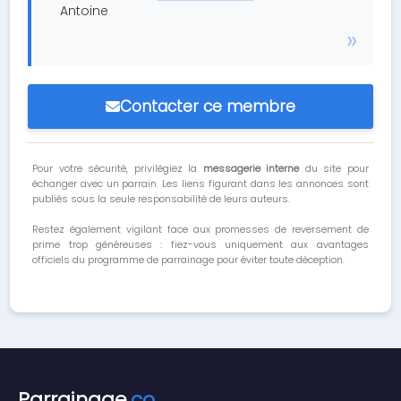
Antoine
Contacter ce membre
Pour votre sécurité, privilégiez la
messagerie interne
du site pour
échanger avec un parrain. Les liens figurant dans les annonces sont
publiés sous la seule responsabilité de leurs auteurs.
Restez également vigilant face aux promesses de reversement de
prime trop généreuses : fiez-vous uniquement aux avantages
officiels du programme de parrainage pour éviter toute déception.
Parrainage
.co