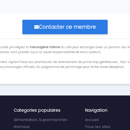
Contacter ce membre
urité, privilégiez la
messagerie interne
du site pour échanger avec un parrain. Les li
onces sont publiés sous la seule responsabilité de leurs auteurs.
ment vigilant face aux promesses de reversement de prime trop généreuses : fiez-
ux avantages officiels du programme de parrainage pour éviter toute déception.
Categories populaires
Navigation
Alimentation, Supermarchés
Accueil
Animaux
Tous les sites