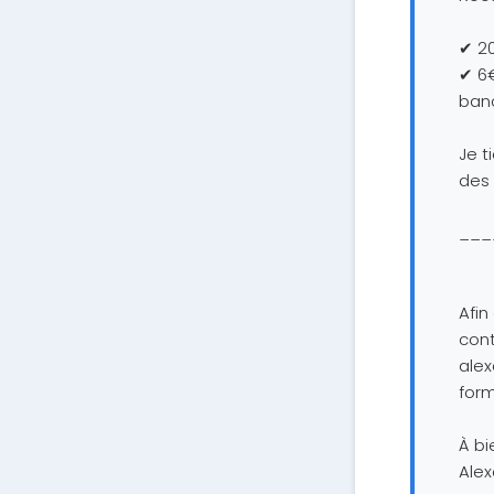
✔ 20
✔ 6€
banc
Je t
des
___
Afin
cont
ale
form
À bie
Alex