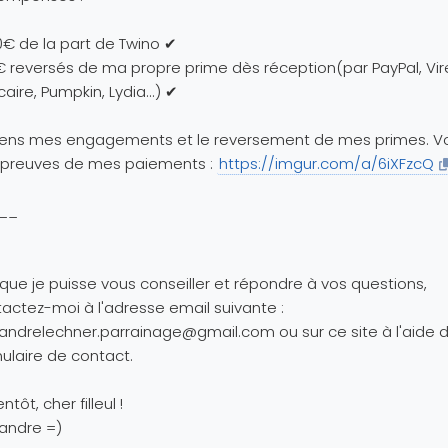
€ de la part de Twino ✔
 reversés de ma propre prime dès réception(par PayPal, Vi
aire, Pumpkin, Lydia...) ✔
iens mes engagements et le reversement de mes primes. Vo
 preuves de mes paiements :
https://imgur.com/a/6iXFzcQ
__
 que je puisse vous conseiller et répondre à vos questions,
actez-moi à l'adresse email suivante :
xandrelechner.parrainage@gmail.com
ou sur ce site à l'aide 
ulaire de contact.
ntôt, cher filleul !
andre =)