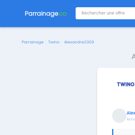
Parrainage
.co
Parrainage
›
Twino
›
Alexandre2309
Ale
Ann