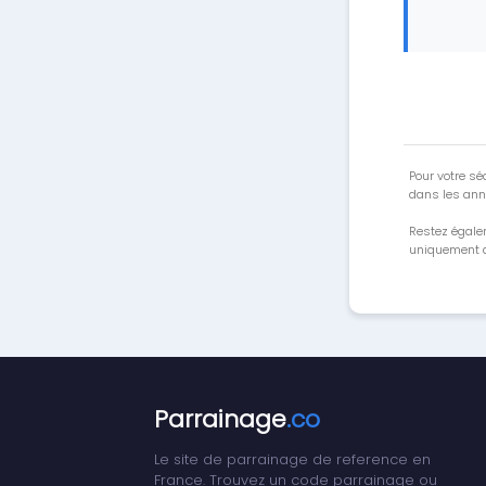
Pour votre séc
dans les ann
Restez égale
uniquement a
Parrainage
.co
Le site de parrainage de reference en
France. Trouvez un code parrainage ou