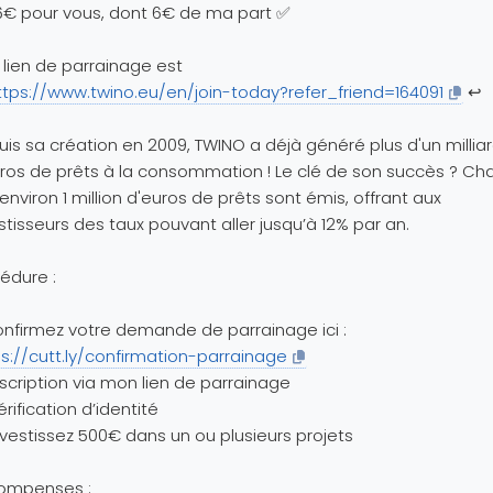
€ pour vous, dont 6€ de ma part ✅
lien de parrainage est
ttps://www.twino.eu/en/join-today?refer_friend=164091
↩️
is sa création en 2009, TWINO a déjà généré plus d'un millia
ros de prêts à la consommation ! Le clé de son succès ? C
 environ 1 million d'euros de prêts sont émis, offrant aux
stisseurs des taux pouvant aller jusqu’à 12% par an.
édure :
onfirmez votre demande de parrainage ici :
s://cutt.ly/confirmation-parrainage
nscription via mon lien de parrainage
érification d’identité
nvestissez 500€ dans un ou plusieurs projets
ompenses :