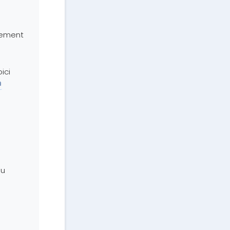
rement
ici
du