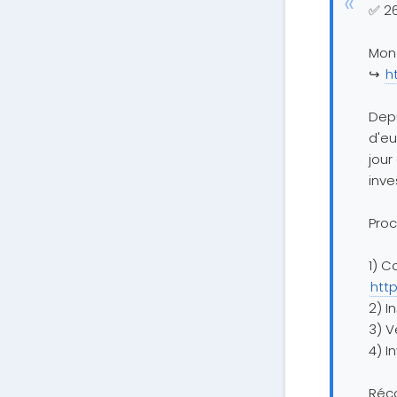
✅ 26
Mon 
↪️
h
Depu
d'eu
jour
inve
Proc
1) C
http
2) I
3) V
4) I
Réc