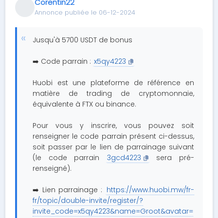
Corentin22
Annonce publiée le 06-12-2024
Jusqu'à 5700 USDT de bonus
➡️ Code parrain :
x5qy4223
Huobi est une plateforme de référence en
matière de trading de cryptomonnaie,
équivalente à FTX ou binance.
Pour vous y inscrire, vous pouvez soit
renseigner le code parrain présent ci-dessus,
soit passer par le lien de parrainage suivant
(le code parrain
3gcd4223
sera pré-
renseigné).
➡️ Lien parrainage :
https://www.huobi.mw/fr-
fr/topic/double-invite/register/?
invite_code=x5qy4223&name=Groot&avatar=