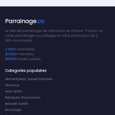
Parrainage
.co
Le site de parrainage de reference en France. Trouvez un
code parrainage ou partagez le votre parmi plus de 2
000 marchands.
2 000+
marchands
30 000+
membres
56 500+
codes publies
Categories populaires
Alimentation, Supermarchés
Animaux
Auto Moto
Banques Assurances
Beauté Santé
Bricolage