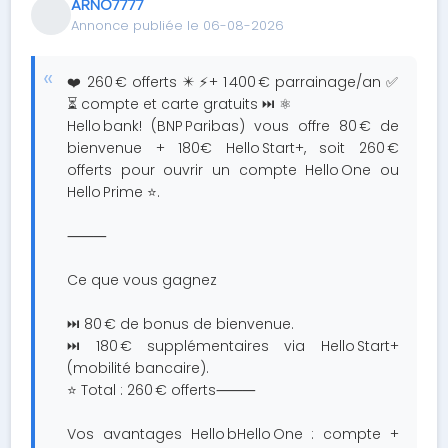
ARNO7777
Annonce publiée le 06-08-2026
❤️ 260 € offerts ✴️ ⚡+ 1 400 € parrainage/an ✅
⏳ compte et carte gratuits ⏭ ⚛️
Hello bank! (BNP Paribas) vous offre 80 € de
bienvenue + 180€ Hello Start+, soit 260 €
offerts pour ouvrir un compte Hello One ou
Hello Prime ⭐.
⸻
Ce que vous gagnez
⏭ 80 € de bonus de bienvenue.
⏭ 180 € supplémentaires via Hello Start+
(mobilité bancaire).
⭐ Total : 260 € offerts⸻
Vos avantages Hello bHello One : compte +