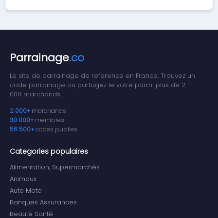
Parrainage
.co
Le site de parrainage de reference en France. Trouvez un
code parrainage ou partagez le votre parmi plus de 2
000 marchands.
2 000+
marchands
30 000+
membres
56 500+
codes publies
Categories populaires
Alimentation, Supermarchés
Animaux
Auto Moto
Banques Assurances
Beauté Santé