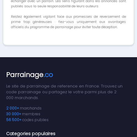
échanger avec un parrain. Les liens figurant dans les annonces sont
publiés sous la seule responsabilité de leurs auteurs.
Restez également vigilant face aux promesses de reversement de
prime trop généreuses : fiez-vous uniquement aux avantages
officiels du programme de parrainage pour éviter toute déception.
Parrainage
.co
Le site de parrainage de reference en France. Trouvez un
code parrainage ou partagez le votre parmi plus de 2
000 marchands.
2 000+
marchands
30 000+
membres
56 500+
codes publies
Categories populaires