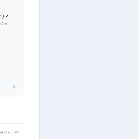
 ) ✔
c 25
ens figurant