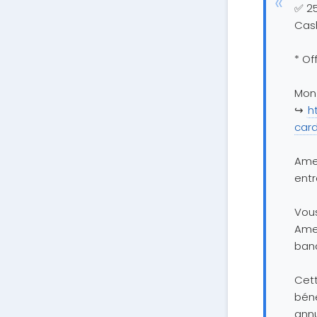
✅ 25
Cas
* Of
Mon 
↪️
h
card
Ame
entr
Vous
Amer
banc
Cett
béné
annu