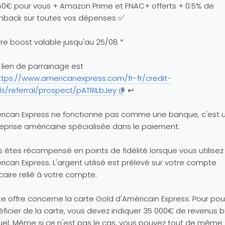
0€ pour vous + Amazon Prime et FNAC+ offerts + 0.5% de
hback sur toutes vos dépenses ✅
fre boost valable jusqu'au 25/08 *
lien de parrainage est
ttps://www.americanexpress.com/fr-fr/credit-
s/referral/prospect/pATRILbJey
↩️
rican Express ne fonctionne pas comme une banque, c'est 
eprise américaine spécialisée dans le paiement.
 êtes récompensé en points de fidélité lorsque vous utilisez
ican Express. L'argent utilisé est prélevé sur votre compte
aire relié à votre compte.
e offre concerne la carte Gold d'Américain Express. Pour pou
ficier de la carte, vous devez indiquer 35 000€ de revenus b
el. Même si ce n'est pas le cas, vous pouvez tout de même