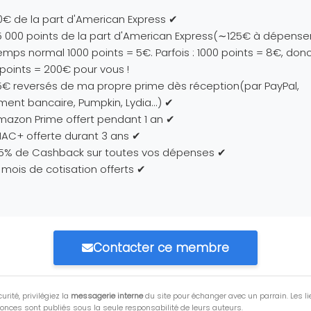
€ de la part d'American Express ✔
 000 points de la part d'American Express(∼125€ à dépenser
emps normal 1000 points = 5€. Parfois : 1000 points = 8€, don
points = 200€ pour vous !
€ reversés de ma propre prime dès réception(par PayPal,
ment bancaire, Pumpkin, Lydia...) ✔
azon Prime offert pendant 1 an ✔
AC+ offerte durant 3 ans ✔
.5% de Cashback sur toutes vos dépenses ✔
 mois de cotisation offerts ✔
Contacter ce membre
urité, privilégiez la
messagerie interne
du site pour échanger avec un parrain. Les li
onces sont publiés sous la seule responsabilité de leurs auteurs.