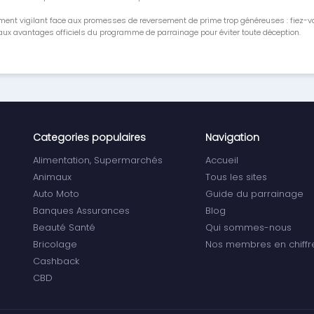
ment vigilant face aux promesses de reversement de prime trop généreuses : fiez-
ux avantages officiels du programme de parrainage pour éviter toute déception.
Categories populaires
Navigation
Alimentation, Supermarchés
Accueil
Animaux
Tous les sites
Auto Moto
Guide du parrainage
Banques Assurances
Blog
Beauté Santé
Qui sommes-nous
Bricolage
Nos membres en chiffr
Cashback
CBD