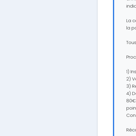
indi
La c
la p
Tous
Proc
1) I
2) V
3) R
4) D
80€ 
poin
Cond
Réc