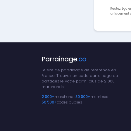
Restez égale
uniquement a
Parrainage
.co
Le site de parrainage de reference en
France. Trouvez un code parrainage ou
partagez le votre parmi plus de 2 000
marchands.
2 000+
marchands
30 000+
membres
56 500+
codes publies