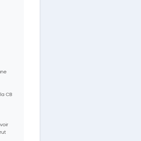
une
 la CB
voir
rut