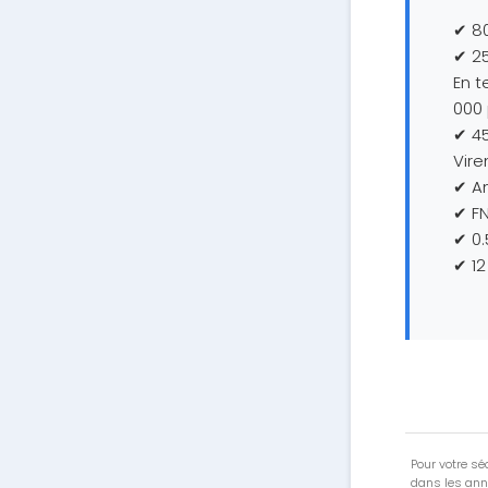
✔ 80
✔ 25
En t
000 
✔ 45
Vire
✔ Am
✔ FN
✔ 0
✔ 12
Pour votre séc
dans les ann