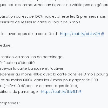
quer cette somme. American Express ne vérifie pas en généra
otisation qui est de 15€/mois et offerte les 12 premiers mois,
ossibilité de résilier la carte au bout de 6 mois.
 les avantages de la carte Gold :
https://cutt.ly/pLzLvQH
édure :
nscription via mon lien de parrainage
érification d’identité
ecevoir la carte bancaire et l'activer
épenser au moins 400€ avec la carte dans les 3 mois pour 
et au moins 1000€ dans les 3 mois pour gagner 25 000
ts(∼125€ à dépenser en avantages fidélité)
itions du parrainage :
https://cutt.ly/tLlk4LT
ompenses :