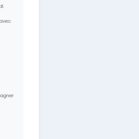
l.
 avec
gagner