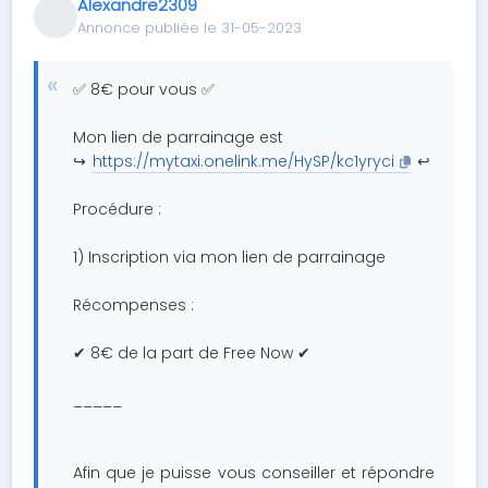
Alexandre2309
Annonce publiée le 31-05-2023
✅ 8€ pour vous ✅
Mon lien de parrainage est
↪️
https://mytaxi.onelink.me/HySP/kc1yryci
↩️
Procédure :
1) Inscription via mon lien de parrainage
Récompenses :
✔ 8€ de la part de Free Now ✔
_____
Afin que je puisse vous conseiller et répondre