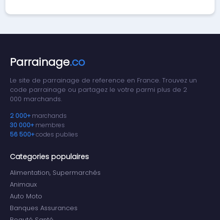
Parrainage
.co
Le site de parrainage de reference en France. Trouvez un
code parrainage ou partagez le votre parmi plus de 2
000 marchands.
2 000+
marchands
30 000+
membres
56 500+
codes publies
Categories populaires
Alimentation, Supermarchés
Animaux
Auto Moto
Banques Assurances
Beauté Santé