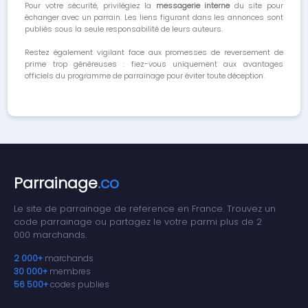
Pour votre sécurité, privilégiez la
messagerie interne
du site pour
échanger avec un parrain. Les liens figurant dans les annonces sont
publiés sous la seule responsabilité de leurs auteurs.
Restez également vigilant face aux promesses de reversement de
prime trop généreuses : fiez-vous uniquement aux avantages
officiels du programme de parrainage pour éviter toute déception.
Parrainage
.co
Le site de parrainage de reference en France. Trouvez un
code parrainage ou partagez le votre parmi plus de 2
000 marchands.
2 000+
marchands
30 000+
membres
56 500+
codes publies