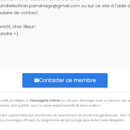
xandrelechner.parrainage@gmail.com
ou sur ce site à l'aide 
ulaire de contact.
ntôt, cher filleul !
andre =)
Contacter ce membre
urité, privilégiez la
messagerie interne
du site pour échanger avec un parrain. Les li
onces sont publiés sous la seule responsabilité de leurs auteurs.
ment vigilant face aux promesses de reversement de prime trop généreuses : fiez-
ux avantages officiels du programme de parrainage pour éviter toute déception.