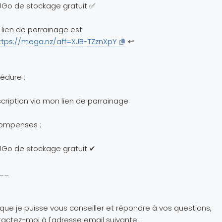
0Go de stockage gratuit ✅
lien de parrainage est
ttps://mega.nz/aff=XJB-TZznXpY
↩️
édure :
nscription via mon lien de parrainage
ompenses :
0Go de stockage gratuit ✔
__
 que je puisse vous conseiller et répondre à vos questions,
actez-moi à l'adresse email suivante :