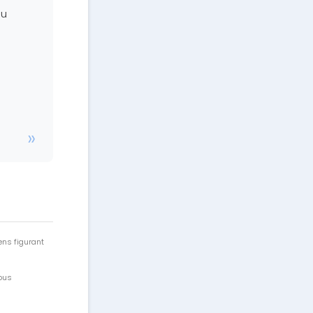
du
ens figurant
vous