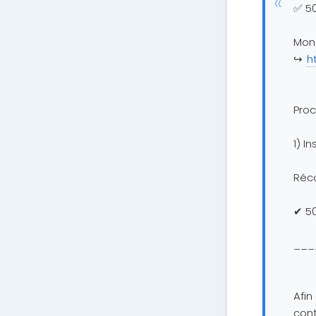
✅ 5
Mon 
↪️
h
Proc
1) I
Réc
✔ 5
___
Afin
cont