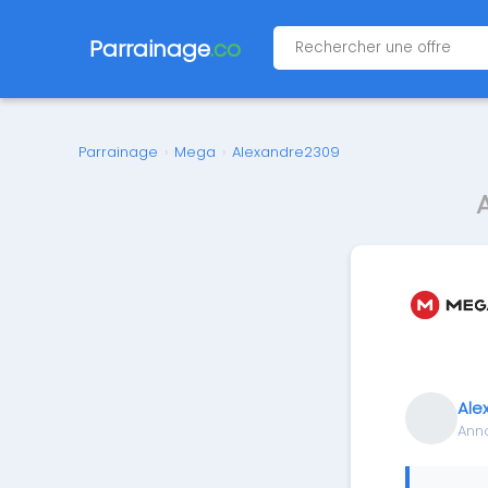
Parrainage
.co
Parrainage
›
Mega
›
Alexandre2309
Ale
Ann