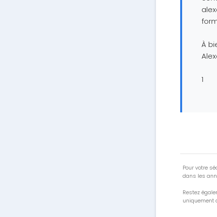
ale
form
À bie
Alex
1
Pour votre séc
dans les ann
Restez égale
uniquement a