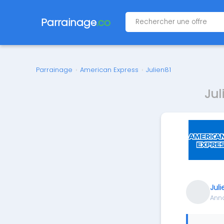
Parrainage
.co
Parrainage
›
American Express
›
Julien81
Jul
Juli
Ann