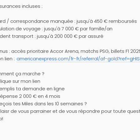
ssurances incluses :
ard / correspondance manquée : jusqu'à 450 € remboursés
lation de voyage : jusqu'à 7 000 € par famille/an
dent transport : jusqu'à 200 000 € par assuré
nus : accès prioritaire Accor Arena, matchs PSG, billets F1 20
n lien :
americanexpress.com/fr-fr/referral/af-gold?ref=gHIS
ment ça marche ?
Clique sur mon lien
Remplis ta demande en ligne
Dépense 2 000 € en 4 mois
Reçois tes Miles dans les 10 semaines ?
laisr de vous parrainer et de vous répondre pour toute quest
i!