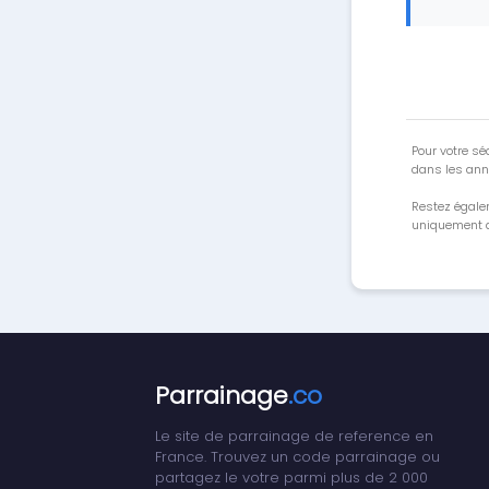
Pour votre séc
dans les ann
Restez égale
uniquement a
Parrainage
.co
Le site de parrainage de reference en
France. Trouvez un code parrainage ou
partagez le votre parmi plus de 2 000