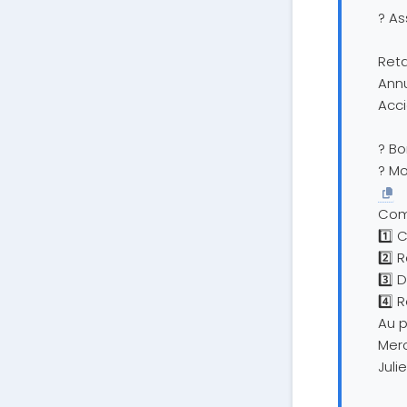
?️ A
Ret
Annu
Acci
? Bo
? Mo
Com
1️⃣ 
2️⃣ 
3️⃣ 
4️⃣ 
Au p
Merc
Julie