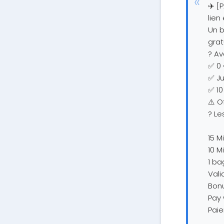
✈️ [
lien
Un b
grat
? Av
✅ 0 
✅ Ju
✅ 10
⚠️ O
? Le
15 M
10 M
1 ba
Vali
Bonu
Pay 
Paie