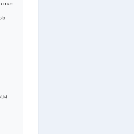
ia mon
ols
 KLM