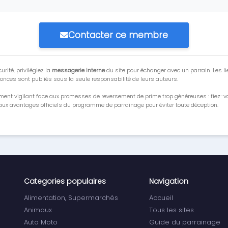
Contacter ce membre
urité, privilégiez la
messagerie interne
du site pour échanger avec un parrain. Les li
onces sont publiés sous la seule responsabilité de leurs auteurs.
ment vigilant face aux promesses de reversement de prime trop généreuses : fiez-
ux avantages officiels du programme de parrainage pour éviter toute déception.
Categories populaires
Navigation
Alimentation, Supermarchés
Accueil
Animaux
Tous les sites
Auto Moto
Guide du parrainage