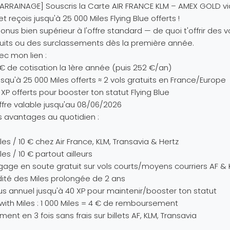
PARRAINAGE] Souscris la Carte AIR FRANCE KLM – AMEX GOLD v
 et reçois jusqu'à 25 000 Miles Flying Blue offerts !
onus bien supérieur à l'offre standard — de quoi t'offrir des v
uits ou des surclassements dès la première année.
ec mon lien :
€ de cotisation la 1ère année (puis 252 €/an)
squ'à 25 000 Miles offerts ≈ 2 vols gratuits en France/Europe
 XP offerts pour booster ton statut Flying Blue
ffre valable jusqu'au 08/06/2026
s avantages au quotidien :
iles / 10 € chez Air France, KLM, Transavia & Hertz
iles / 10 € partout ailleurs
gage en soute gratuit sur vols courts/moyens courriers AF &
dité des Miles prolongée de 2 ans
s annuel jusqu'à 40 XP pour maintenir/booster ton statut
with Miles : 1 000 Miles = 4 € de remboursement
ment en 3 fois sans frais sur billets AF, KLM, Transavia