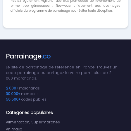
Restez également vigilant face aux promesses de reversement de
prime trop généreuses : fiez-vous uniquement aux avantages
officiels du programme de parrainage pour éviter toute déception.
Parrainage
.co
Le site de parrainage de reference en France. Trouvez un
code parrainage ou partagez le votre parmi plus de 2
000 marchands.
2 000+
marchands
30 000+
membres
56 500+
codes publies
Categories populaires
Alimentation, Supermarchés
Animaux