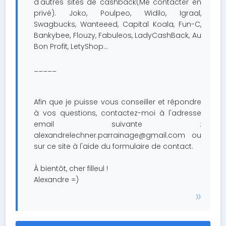
d'autres sites de cashback(Me contacter en
privé). Joko, Poulpeo, Widilo, Igraal,
Swagbucks, Wanteeed, Capital Koala, Fun-C,
Bankybee, Flouzy, Fabuleos, LadyCashBack, Au
Bon Profit, LetyShop...
_____
Afin que je puisse vous conseiller et répondre
à vos questions, contactez-moi à l'adresse
email suivante :
alexandrelechner.parrainage@gmail.com
ou
sur ce site à l'aide du formulaire de contact.
À bientôt, cher filleul !
Alexandre =)