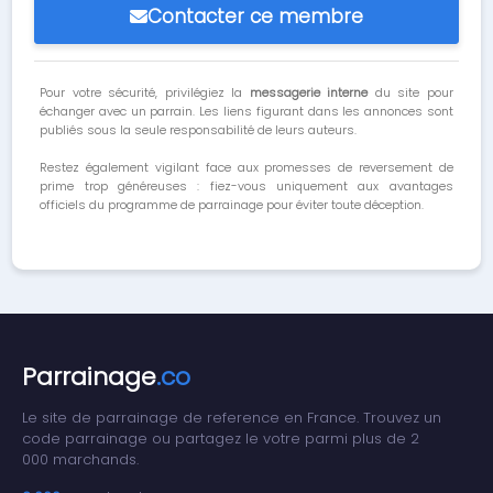
Contacter ce membre
Pour votre sécurité, privilégiez la
messagerie interne
du site pour
échanger avec un parrain. Les liens figurant dans les annonces sont
publiés sous la seule responsabilité de leurs auteurs.
Restez également vigilant face aux promesses de reversement de
prime trop généreuses : fiez-vous uniquement aux avantages
officiels du programme de parrainage pour éviter toute déception.
Parrainage
.co
Le site de parrainage de reference en France. Trouvez un
code parrainage ou partagez le votre parmi plus de 2
000 marchands.