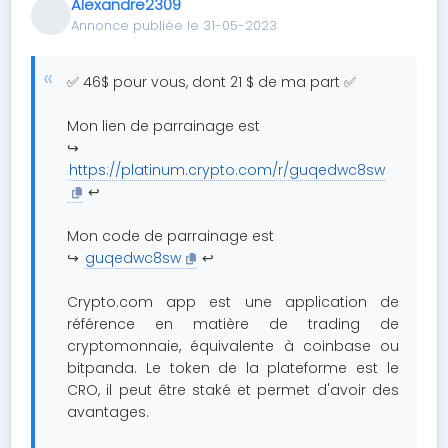
Alexandre2309
Annonce publiée le 31-05-2023
✅ 46$ pour vous, dont 21 $ de ma part ✅
Mon lien de parrainage est
↪️
https://platinum.crypto.com/r/guqedwc8sw
↩️
Mon code de parrainage est
↪️
guqedwc8sw
↩️
Crypto.com app est une application de
référence en matière de trading de
cryptomonnaie, équivalente à coinbase ou
bitpanda. Le token de la plateforme est le
CRO, il peut être staké et permet d'avoir des
avantages.