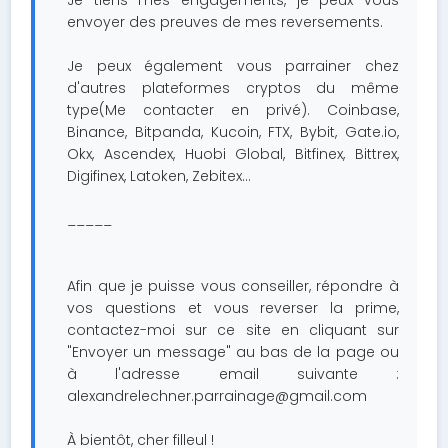
Je tiens mes engagements, je peux vous
envoyer des preuves de mes reversements.
Je peux également vous parrainer chez
d'autres plateformes cryptos du même
type(Me contacter en privé). Coinbase,
Binance, Bitpanda, Kucoin, FTX, Bybit, Gate.io,
Okx, Ascendex, Huobi Global, Bitfinex, Bittrex,
Digifinex, Latoken, Zebitex...
_____
Afin que je puisse vous conseiller, répondre à
vos questions et vous reverser la prime,
contactez-moi sur ce site en cliquant sur
"Envoyer un message" au bas de la page ou
à l'adresse email suivante :
alexandrelechner.parrainage@gmail.com
À bientôt, cher filleul !