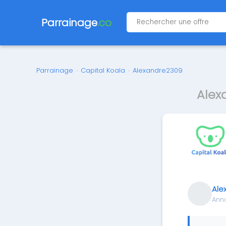
Parrainage
.co
Parrainage
›
Capital Koala
›
Alexandre2309
Alex
Ale
Ann