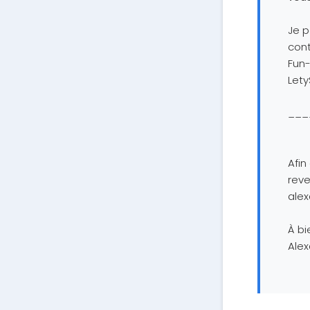
Je p
cont
Fun-
Lety
___
Afin
reve
ale
À bie
Alex