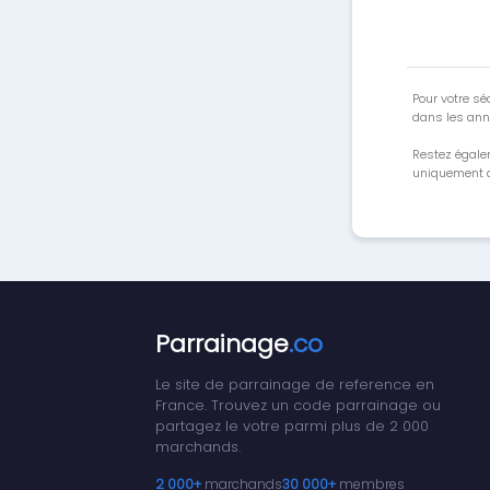
Pour votre séc
dans les ann
Restez égale
uniquement a
Parrainage
.co
Le site de parrainage de reference en
France. Trouvez un code parrainage ou
partagez le votre parmi plus de 2 000
marchands.
2 000+
marchands
30 000+
membres