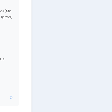
ack(Me
Igraal,
ous