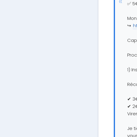
✅ 5€
Mon 
↪️
h
Capi
Proc
1) I
Réc
✔ 3€
✔ 2€
Vire
Je 
vou