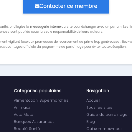
Contacter ce membre
urité, privilégiez la
messagerie interne
du site pour échanger avec un parrain. Les li
onces sont publiés sous la seule responsabilité de leurs auteurs.
ment vigilant face aux promesses de reversement de prime trop généreuses : fiez-
ux avantages officiels du programme de parrainage pour éviter toute déception.
Categories populaires
Navigation
Alimentation, Supermarchés
Accueil
Animaux
Tous les sites
Auto Moto
Guide du parrainage
Banques Assurances
Blog
Beauté Santé
Qui sommes-nous