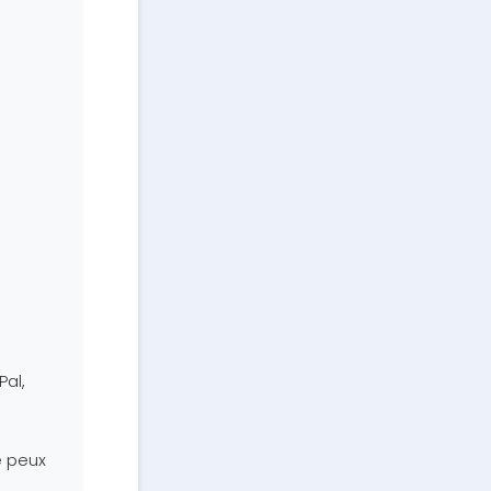
al,
e peux