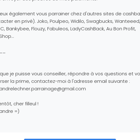
eux également vous parrainer chez d'autres sites de cashb
acter en privé). Joko, Poulpeo, Widilo, Swagbucks, Wanteeed, 
C, Bankybee, Flouzy, Fabuleos, LadyCashBack, Au Bon Profit,
Shop...
__
 que je puisse vous conseiller, répondre à vos questions et v
rser la prime, contactez-moi à l'adresse email suivante :
xandrelechner.parrainage@gmail.com
ntôt, cher filleul !
andre =)