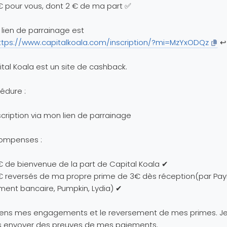
 pour vous, dont 2 € de ma part ✅
lien de parrainage est
ttps://www.capitalkoala.com/inscription/?mi=MzYxODQz
↩️
tal Koala est un site de cashback.
édure :
nscription via mon lien de parrainage
ompenses :
 de bienvenue de la part de Capital Koala ✔
 reversés de ma propre prime de 3€ dès réception(par PayP
ment bancaire, Pumpkin, Lydia) ✔
tiens mes engagements et le reversement de mes primes. J
s envoyer des preuves de mes paiements.