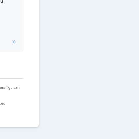
du
ens figurant
vous