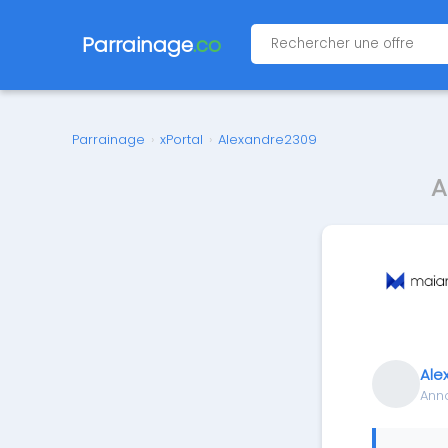
Parrainage
.co
Parrainage
›
xPortal
›
Alexandre2309
A
Ale
Ann