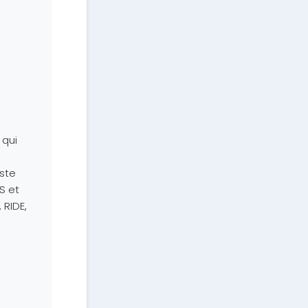
 qui
uste
S et
 RIDE,