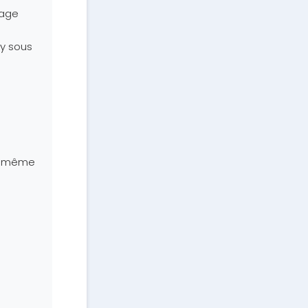
nage
y sous
du même