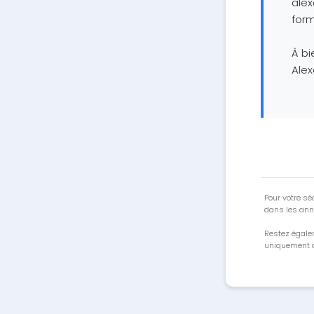
ale
form
À bie
Alex
Pour votre séc
dans les ann
Restez égale
uniquement a