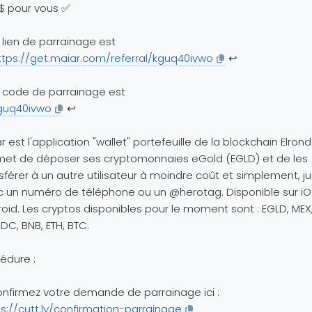
$ pour vous ✅
lien de parrainage est
ttps://get.maiar.com/referral/kguq40ivwo
↩️
 code de parrainage est
guq40ivwo
↩️
r est l'application "wallet" portefeuille de la blockchain Elrond
met de déposer ses cryptomonnaies eGold (EGLD) et de les
sférer à un autre utilisateur à moindre coût et simplement, j
 un numéro de téléphone ou un @herotag. Disponible sur iO
oid. Les cryptos disponibles pour le moment sont : EGLD, MEX,
C, BNB, ETH, BTC.
édure :
onfirmez votre demande de parrainage ici :
s://cutt.ly/confirmation-parrainage