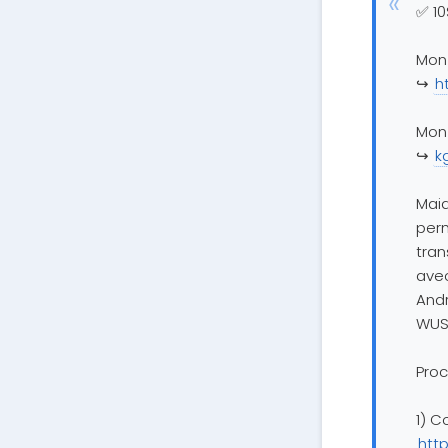
✅ 10
Mon 
↪️
h
Mon
↪️
k
Maia
per
tran
avec
Andr
WUSD
Proc
1) C
http