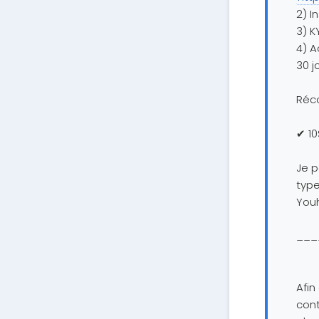
2) I
3) K
4) 
30 j
Réc
✔ 10
Je 
type
Youh
___
Afin
cont