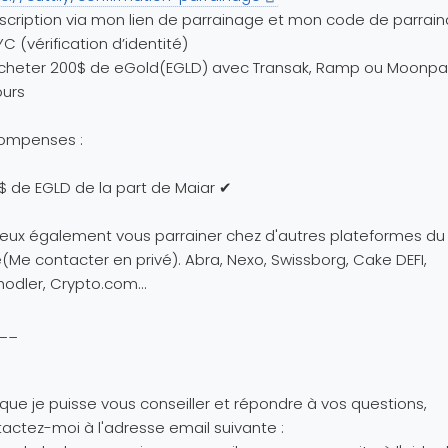
nscription via mon lien de parrainage et mon code de parrai
YC (vérification d’identité)
Acheter 200$ de eGold(EGLD) avec Transak, Ramp ou Moonpa
ours
ompenses :
$ de EGLD de la part de Maiar ✔
peux également vous parrainer chez d'autres plateformes 
(Me contacter en privé). Abra, Nexo, Swissborg, Cake DEFI,
odler, Crypto.com...
__
 que je puisse vous conseiller et répondre à vos questions,
actez-moi à l'adresse email suivante :