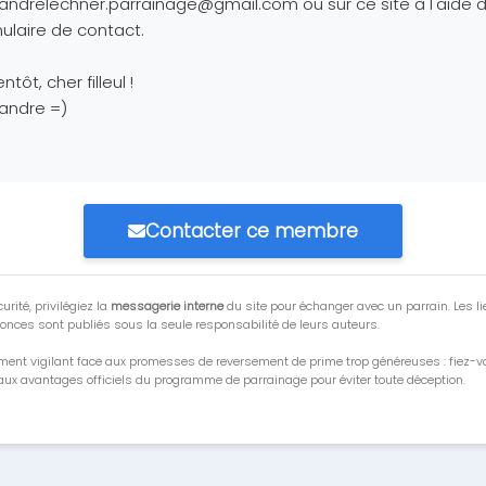
xandrelechner.parrainage@gmail.com
ou sur ce site à l'aide 
ulaire de contact.
ntôt, cher filleul !
andre =)
Contacter ce membre
urité, privilégiez la
messagerie interne
du site pour échanger avec un parrain. Les li
onces sont publiés sous la seule responsabilité de leurs auteurs.
ment vigilant face aux promesses de reversement de prime trop généreuses : fiez-
ux avantages officiels du programme de parrainage pour éviter toute déception.