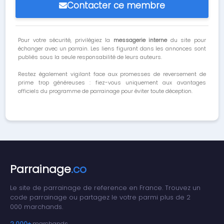
Contacter ce membre
Pour votre sécurité, privilégiez la
messagerie interne
du site pour
échanger avec un parrain. Les liens figurant dans les annonces sont
publiés sous la seule responsabilité de leurs auteurs.
Restez également vigilant face aux promesses de reversement de
prime trop généreuses : fiez-vous uniquement aux avantages
officiels du programme de parrainage pour éviter toute déception.
Parrainage
.co
Le site de parrainage de reference en France. Trouvez un
code parrainage ou partagez le votre parmi plus de 2
000 marchands.
2 000+
marchands