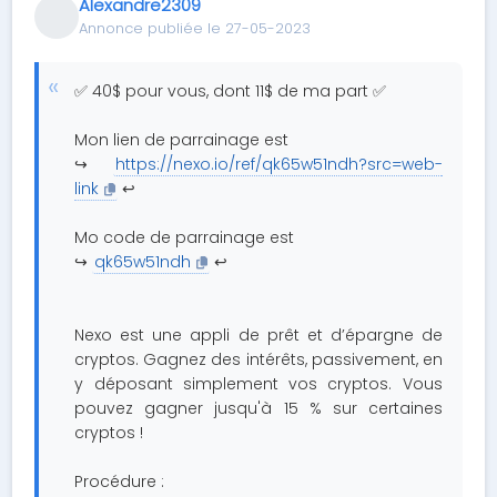
Alexandre2309
Annonce publiée le 27-05-2023
✅ 40$ pour vous, dont 11$ de ma part ✅
Mon lien de parrainage est
↪️
https://nexo.io/ref/qk65w51ndh?src=web-
link
↩️
Mo code de parrainage est
↪️
qk65w51ndh
↩️
Nexo est une appli de prêt et d’épargne de
cryptos. Gagnez des intérêts, passivement, en
y déposant simplement vos cryptos. Vous
pouvez gagner jusqu'à 15 % sur certaines
cryptos !
Procédure :