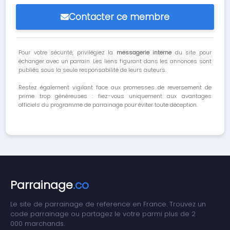
Contacter ce membre
Pour votre sécurité, privilégiez la
messagerie interne
du site pour
échanger avec un parrain. Les liens figurant dans les annonces sont
publiés sous la seule responsabilité de leurs auteurs.
Restez également vigilant face aux promesses de reversement de
prime trop généreuses : fiez-vous uniquement aux avantages
officiels du programme de parrainage pour éviter toute déception.
Parrainage
.co
Le site de parrainage de reference en France. Trouvez un
code parrainage ou partagez le votre parmi plus de 2
000 marchands.