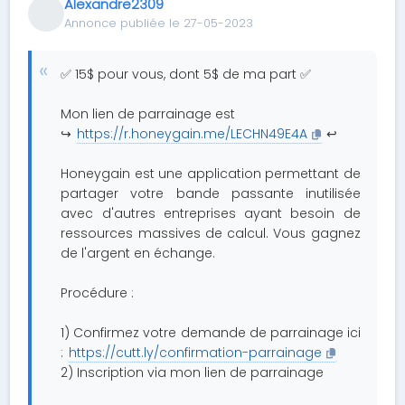
Alexandre2309
Annonce publiée le 27-05-2023
✅ 15$ pour vous, dont 5$ de ma part ✅
Mon lien de parrainage est
↪️
https://r.honeygain.me/LECHN49E4A
↩️
Honeygain est une application permettant de
partager votre bande passante inutilisée
avec d'autres entreprises ayant besoin de
ressources massives de calcul. Vous gagnez
de l'argent en échange.
Procédure :
1) Confirmez votre demande de parrainage ici
:
https://cutt.ly/confirmation-parrainage
2) Inscription via mon lien de parrainage