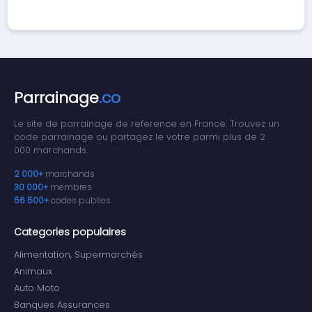
Parrainage
.co
Le site de parrainage de reference en France. Trouvez un
code parrainage ou partagez le votre parmi plus de 2
000 marchands.
2 000+
marchands
30 000+
membres
56 500+
codes publies
Categories populaires
Alimentation, Supermarchés
Animaux
Auto Moto
Banques Assurances