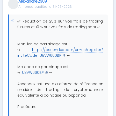
Alexandre2309
Annonce publiée le 31-05-2023
✅ Réduction de 25% sur vos frais de trading
futures et 10 % sur vos frais de trading spot ✅
Mon lien de parrainage est
↪️
https://ascendex.com/en-us/register?
inviteCode=U8VW660BP
↩️
Mo code de parrainage est
↪️
U8VW660BP
↩️
Ascendex est une plateforme de référence en
matière de trading de cryptomonnaie,
équivalente à coinbase ou bitpanda.
Procédure :