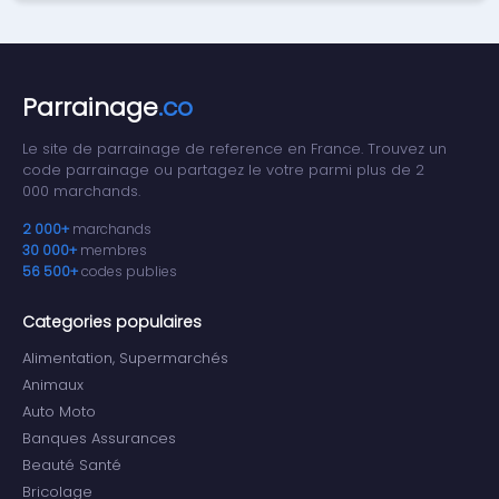
Parrainage
.co
Le site de parrainage de reference en France. Trouvez un
code parrainage ou partagez le votre parmi plus de 2
000 marchands.
2 000+
marchands
30 000+
membres
56 500+
codes publies
Categories populaires
Alimentation, Supermarchés
Animaux
Auto Moto
Banques Assurances
Beauté Santé
Bricolage