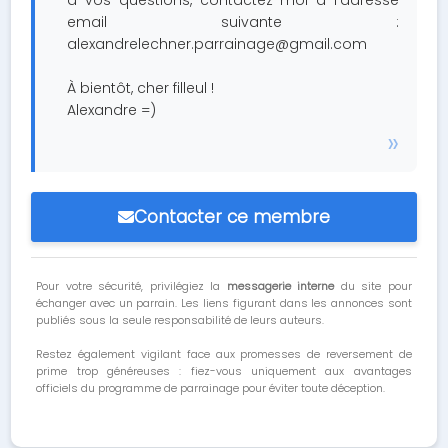
à vos questions, contactez-moi à l'adresse
email suivante :
alexandrelechner.parrainage@gmail.com
À bientôt, cher filleul !
Alexandre =)
Contacter ce membre
Pour votre sécurité, privilégiez la
messagerie interne
du site pour
échanger avec un parrain. Les liens figurant dans les annonces sont
publiés sous la seule responsabilité de leurs auteurs.
Restez également vigilant face aux promesses de reversement de
prime trop généreuses : fiez-vous uniquement aux avantages
officiels du programme de parrainage pour éviter toute déception.