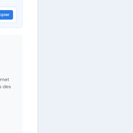
opier
rmet
s des