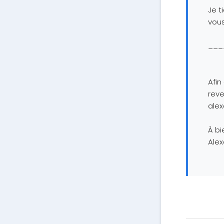
Je 
vou
___
Afin
reve
ale
À bie
Alex