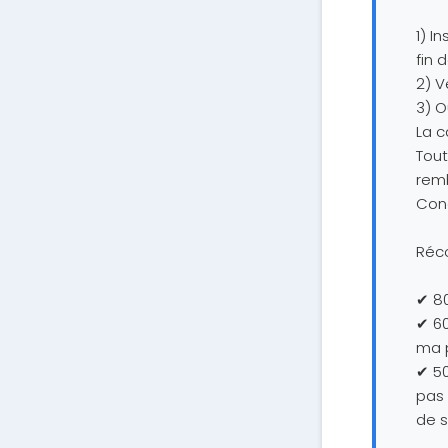
1) I
fin 
2) V
3) O
La c
Tout
remb
Cond
Réc
✔ 80
✔ 60
ma p
✔ 50
pas 
de s