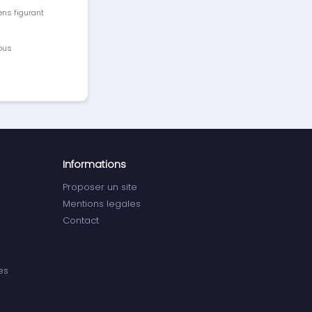
ens figurant
vous
Informations
Proposer un site
Mentions legales
Contact
es