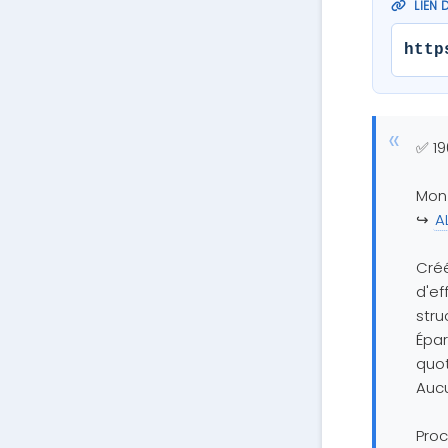
LIEN 
http
✅ 19
Mon
↪️
A
Créé
d'ef
stru
Épar
quot
Aucu
Proc