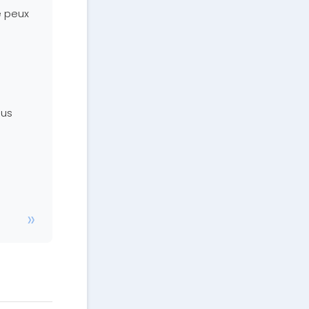
e peux
ous