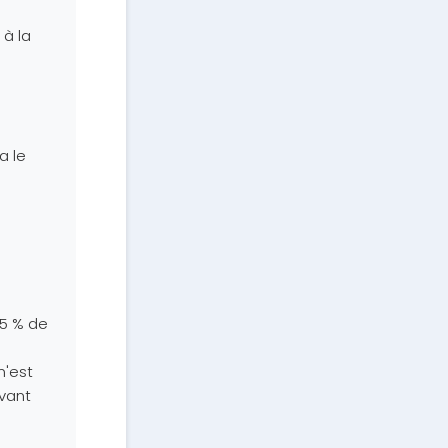
 à la
a le
75 % de
n'est
avant