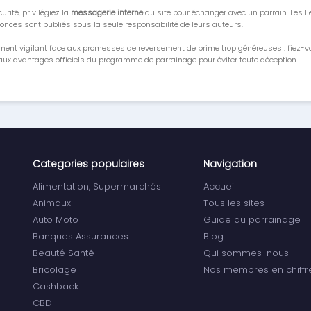
urité, privilégiez la
messagerie interne
du site pour échanger avec un parrain. Les li
onces sont publiés sous la seule responsabilité de leurs auteurs.
ment vigilant face aux promesses de reversement de prime trop généreuses : fiez-
ux avantages officiels du programme de parrainage pour éviter toute déception.
Categories populaires
Navigation
Alimentation, Supermarchés
Accueil
Animaux
Tous les sites
Auto Moto
Guide du parrainage
Banques Assurances
Blog
Beauté Santé
Qui sommes-nous
Bricolage
Nos membres en chiffr
Cashback
CBD