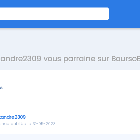
xandre2309 vous parraine sur Bourso
xandre2309
once publiée le 31-05-2023