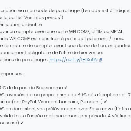
nscription via mon code de parrainage (Le code est à indiquer
de la partie "Vos infos persos")
érification d’identité
uvrir un compte avec une carte WELCOME, ULTIM ou METAL.
arte WELCOME est sans frais à partir de 1 paiement / mois.
e fermeture de compte, avant une durée de 1 an, engendrer
oursement obligatoire de l’offre de bienvenue.
itions du parrainage :
https://cutt.ly/tHjXe9N
ompenses :
 € de la part de Boursorama ✔
€ reversés de ma propre prime de 80€ dès réception soit 
rime(par PayPal, Virement bancaire, Pumpkin...) ✔
€ en domiciliant vos prélèvements avec Easy move (L'offre 
valide toute l'année mais seulement par période. A vérifier 
ouscrire) ✔