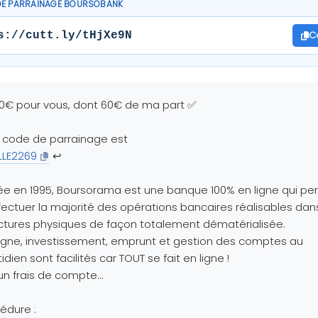
DE PARRAINAGE BOURSOBANK
C
s://cutt.ly/tHjXe9N
0€ pour vous, dont 60€ de ma part ✅
 code de parrainage est
LLE2269
↩️
e en 1995, Boursorama est une banque 100% en ligne qui pe
fectuer la majorité des opérations bancaires réalisables dan
ctures physiques de façon totalement dématérialisée.
gne, investissement, emprunt et gestion des comptes au
idien sont facilités car TOUT se fait en ligne !
n frais de compte...
édure :