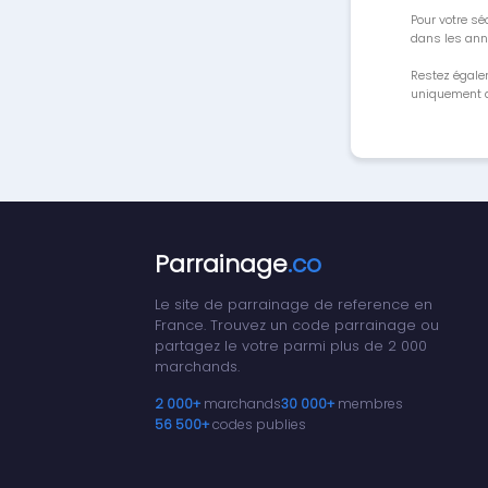
Pour votre séc
dans les ann
Restez égale
uniquement a
Parrainage
.co
Le site de parrainage de reference en
France. Trouvez un code parrainage ou
partagez le votre parmi plus de 2 000
marchands.
2 000+
marchands
30 000+
membres
56 500+
codes publies