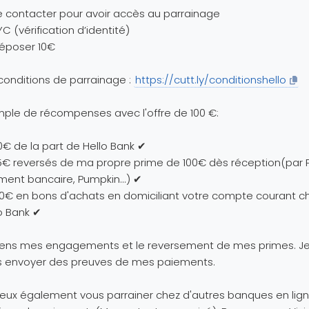
e contacter pour avoir accès au parrainage
YC (vérification d’identité)
époser 10€
conditions de parrainage :
https://cutt.ly/conditionshello
ple de récompenses avec l'offre de 100 €:
€ de la part de Hello Bank ✔
€ reversés de ma propre prime de 100€ dès réception(par P
ment bancaire, Pumpkin...) ✔
0€ en bons d'achats en domiciliant votre compte courant c
o Bank ✔
tiens mes engagements et le reversement de mes primes. J
s envoyer des preuves de mes paiements.
eux également vous parrainer chez d'autres banques en lig