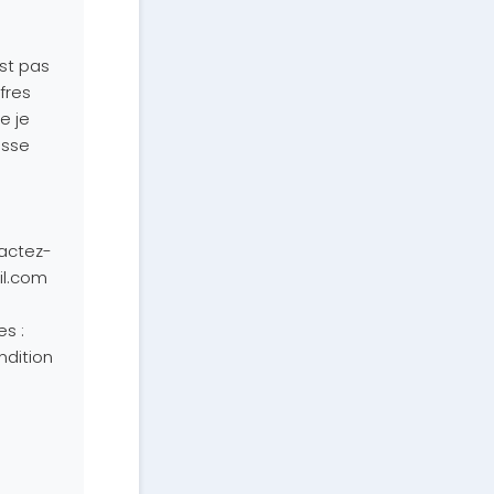
est pas
fres
e je
isse
tactez-
il.com
s :
ndition