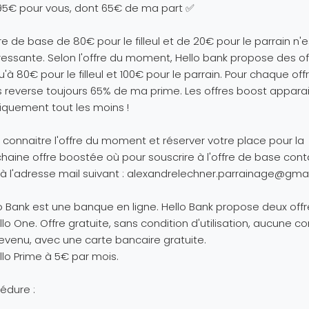
95€ pour vous, dont 65€ de ma part ✅
fre de base de 80€ pour le filleul et de 20€ pour le parrain n'
ressante. Selon l'offre du moment, Hello bank propose des of
u'à 80€ pour le filleul et 100€ pour le parrain. Pour chaque offr
 reverse toujours 65% de ma prime. Les offres boost appara
iquement tout les moins !
 connaitre l'offre du moment et réserver votre place pour la
haine offre boostée où pour souscrire à l'offre de base con
à l'adresse mail suivant :
alexandrelechner.parrainage@gma
o Bank est une banque en ligne. Hello Bank propose deux offre
llo One. Offre gratuite, sans condition d'utilisation, aucune co
evenu, avec une carte bancaire gratuite.
llo Prime à 5€ par mois.
édure :