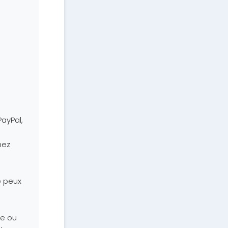
ayPal,
hez
e peux
ne ou