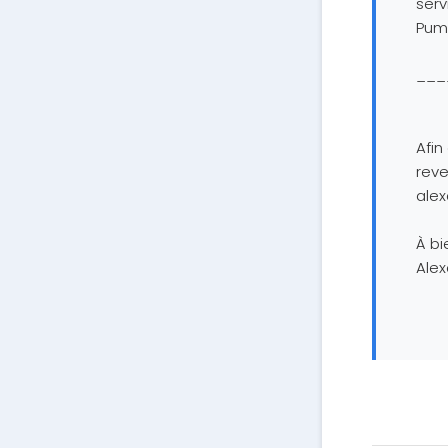
serv
Pump
___
Afin
reve
ale
À bie
Alex