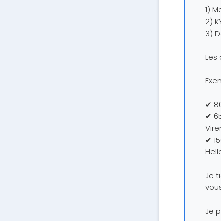
1) M
2) K
3) D
Les 
Exem
✔ 80
✔ 65
Vire
✔ 15
Hell
Je 
vou
Je p