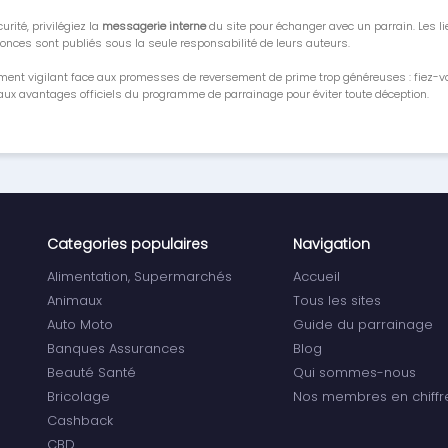
urité, privilégiez la
messagerie interne
du site pour échanger avec un parrain. Les li
onces sont publiés sous la seule responsabilité de leurs auteurs.
ment vigilant face aux promesses de reversement de prime trop généreuses : fiez-
ux avantages officiels du programme de parrainage pour éviter toute déception.
Categories populaires
Navigation
Alimentation, Supermarchés
Accueil
Animaux
Tous les sites
Auto Moto
Guide du parrainage
Banques Assurances
Blog
Beauté Santé
Qui sommes-nous
Bricolage
Nos membres en chiffr
Cashback
CBD