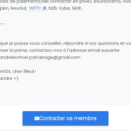
ices de paiements(Me contacter en privé). Boursorama, Vivi
kin, Revolut,
W1TTY
, N26, Vybe, Skrill...
__
 que je puisse vous conseiller, répondre à vos questions et v
rser la prime, contactez-moi à l'adresse email suivante :
xandrelechner.parrainage@gmail.com
ntôt, cher filleul !
andre =)
Contacter ce membre