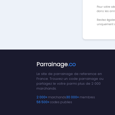
Pour votre séc
dans les ann
Restez égale
uniquement a
Parrainage
.co
Le site de parrainage de reference en
France. Trouvez un code parrainage ou
partagez le votre parmi plus de 2 000
marchands.
2 000+
marchands
30 000+
membres
56 500+
codes publies