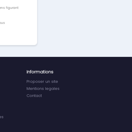
ens figurant
vous
Informations
Proposer un site
Mentions legales
Contact
es