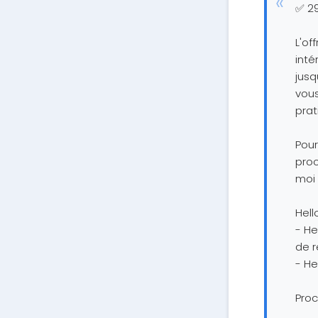
✅ 2
L'of
inté
jusq
vous
prat
Pour
proc
moi 
Hell
- He
de r
- He
Proc