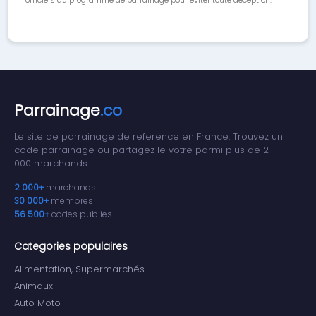
officiels du programme de parrainage pour éviter toute déception.
Parrainage
.co
Le site de parrainage de reference en France. Trouvez un
code parrainage ou partagez le votre parmi plus de 2
000 marchands.
2 000+
marchands
30 000+
membres
56 500+
codes publies
Categories populaires
Alimentation, Supermarchés
Animaux
Auto Moto