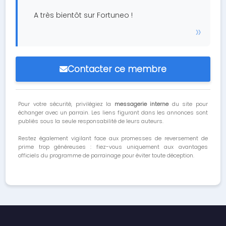
A très bientôt sur Fortuneo !
Contacter ce membre
Pour votre sécurité, privilégiez la
messagerie interne
du site pour
échanger avec un parrain. Les liens figurant dans les annonces sont
publiés sous la seule responsabilité de leurs auteurs.
Restez également vigilant face aux promesses de reversement de
prime trop généreuses : fiez-vous uniquement aux avantages
officiels du programme de parrainage pour éviter toute déception.