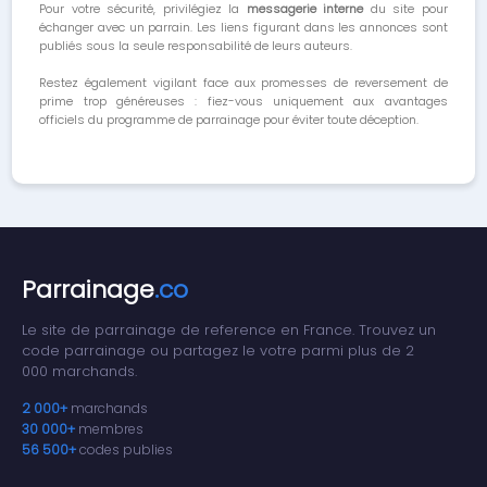
Pour votre sécurité, privilégiez la
messagerie interne
du site pour
échanger avec un parrain. Les liens figurant dans les annonces sont
publiés sous la seule responsabilité de leurs auteurs.
Restez également vigilant face aux promesses de reversement de
prime trop généreuses : fiez-vous uniquement aux avantages
officiels du programme de parrainage pour éviter toute déception.
Parrainage
.co
Le site de parrainage de reference en France. Trouvez un
code parrainage ou partagez le votre parmi plus de 2
000 marchands.
2 000+
marchands
30 000+
membres
56 500+
codes publies