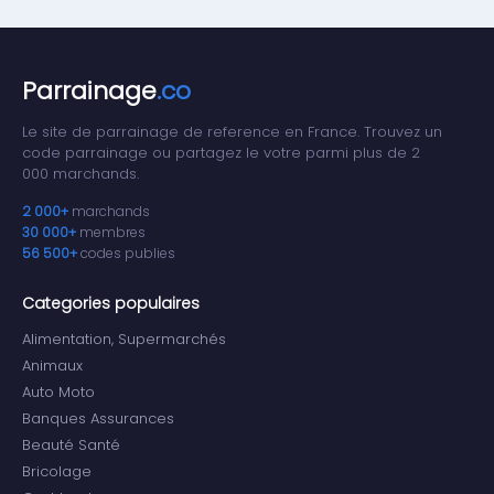
Parrainage
.co
Le site de parrainage de reference en France. Trouvez un
code parrainage ou partagez le votre parmi plus de 2
000 marchands.
2 000+
marchands
30 000+
membres
56 500+
codes publies
Categories populaires
Alimentation, Supermarchés
Animaux
Auto Moto
Banques Assurances
Beauté Santé
Bricolage