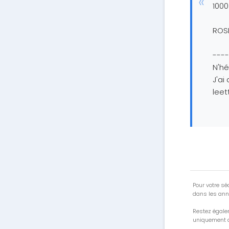
1000
ROS
----
N'hé
J'ai
lee
Pour votre séc
dans les ann
Restez égale
uniquement a