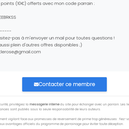
 points (10€) offerts avec mon code parrain :
EEBRKSS
-----
sitez-pas à m'envoyer un mail pour toutes questions !
 aussi plein d'autres offres disponibles ;)
ttlerose@gmail.com
Contacter ce membre
urité, privilégiez la
messagerie interne
du site pour échanger avec un parrain. Les li
onces sont publiés sous la seule responsabilité de leurs auteurs.
ment vigilant face aux promesses de reversement de prime trop généreuses : fiez-
ux avantages officiels du programme de parrainage pour éviter toute déception.