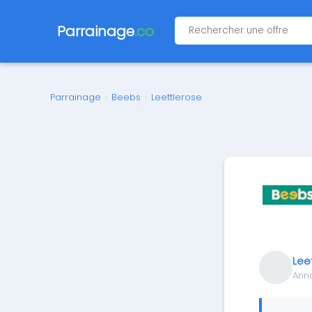
Parrainage
.co
Parrainage
›
Beebs
›
Leettlerose
Lee
Ann